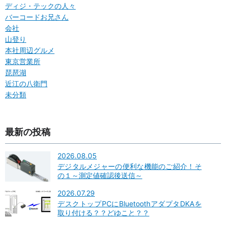
ディジ・テックの人々
バーコードお兄さん
会社
山登り
本社周辺グルメ
東京営業所
琵琶湖
近江の八衛門
未分類
最新の投稿
2026.08.05
デジタルメジャーの便利な機能のご紹介！そ
の１～測定値確認後送信～
2026.07.29
デスクトップPCにBluetoothアダプタDKAを
取り付ける？？どゆこと？？