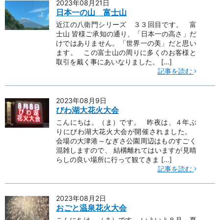
2023年08月21日
日本一の山 富士山
近江の八衛門シリーズ ３３回目です。 富
士山 皆様ご承知の通り、「日本一の高さ」だ
けではありません。「世界一の美」だと思い
ます。 この富士山の周りに多くのお客様と
取引を戴く事にあいなりました。 […]
記事を読む
2023年08月9日
びわ湖大花火大会
こんにちは。（ま）です。 昨夜は、４年ぶ
りにびわ湖大花火大会が開催されました。
会場の大津港～なぎさ公園周辺はものすごく
混雑しますので、 結構離れてはいますが見晴
らしの良い場所に行って観てきま […]
記事を読む
2023年08月2日
おごと温泉花火大会
こんにちは。（ま）です。 いよいよ８月、夏