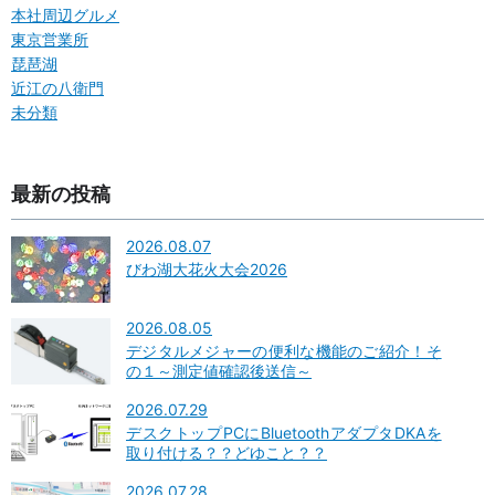
本社周辺グルメ
東京営業所
琵琶湖
近江の八衛門
未分類
最新の投稿
2026.08.07
びわ湖大花火大会2026
2026.08.05
デジタルメジャーの便利な機能のご紹介！そ
の１～測定値確認後送信～
2026.07.29
デスクトップPCにBluetoothアダプタDKAを
取り付ける？？どゆこと？？
2026.07.28