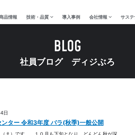
商品情報
技術・品質
導入事例
会社情報
サステ
BLOG
社員ブログ ディジぶろ
ディジ・テックの強み
代表ご挨拶
校正サービス
会社概要
24日
ンター 令和3年度 バラ(秋季)一般公開
。（ま）です。 １０月も下旬となり、どんどん秋が深