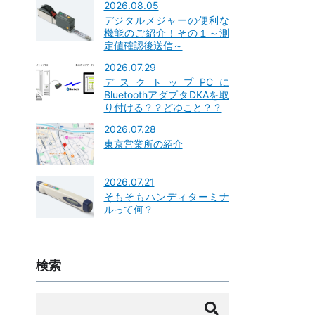
2026.08.05
デジタルメジャーの便利な
機能のご紹介！その１～測
定値確認後送信～
2026.07.29
デスクトップPCに
BluetoothアダプタDKAを取
り付ける？？どゆこと？？
2026.07.28
東京営業所の紹介
2026.07.21
そもそもハンディターミナ
ルって何？
検索
検