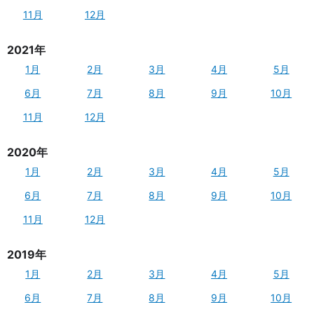
11月
12月
2021年
1月
2月
3月
4月
5月
6月
7月
8月
9月
10月
11月
12月
2020年
1月
2月
3月
4月
5月
6月
7月
8月
9月
10月
11月
12月
2019年
1月
2月
3月
4月
5月
6月
7月
8月
9月
10月