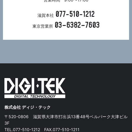
077-510-1212
滋賀本社
03−6382−7603
東京営業所
株式会社 ディジ・テック
〒520-0806 滋賀県大津市打出浜13番48号ベルパーク大津ビル
3F
TEL.077-510-1212 FAX.077-510-1211