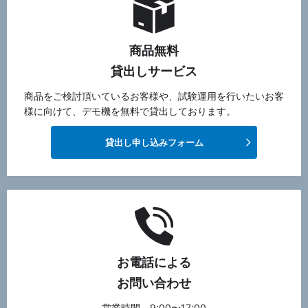
商品無料
貸出しサービス
商品をご検討頂いているお客様や、試験運用を行いたいお客
様に向けて、デモ機を無料で貸出しております。
貸出し申し込みフォーム
お電話による
お問い合わせ
営業時間 9:00〜17:00