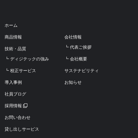
ホーム
商品情報
会社情報
┗ 代表ご挨拶
技術・品質
┗ ディジテックの強み
┗ 会社概要
┗ 校正サービス
サステナビリティ
導入事例
お知らせ
社員ブログ
採用情報
お問い合わせ
貸し出しサービス