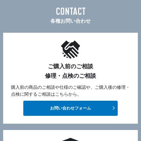
CONTACT
各種お問い合わせ
ご購入前のご相談
修理・点検のご相談
購入前の商品のご相談や仕様のご確認や、ご購入後の修理・
点検に関するご相談はこちらから。
お問い合わせフォーム