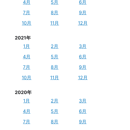
4月
5月
6月
7月
8月
9月
10月
11月
12月
2021年
1月
2月
3月
4月
5月
6月
7月
8月
9月
10月
11月
12月
2020年
1月
2月
3月
4月
5月
6月
7月
8月
9月