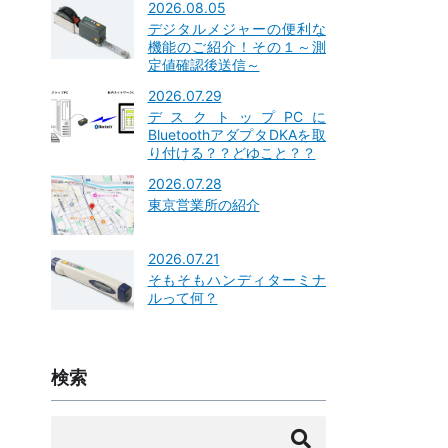
2026.08.05
デジタルメジャーの便利な
機能のご紹介！その１～測
定値確認後送信～
2026.07.29
デスクトップPCに
BluetoothアダプタDKAを取
り付ける？？どゆこと？？
2026.07.28
東京営業所の紹介
2026.07.21
そもそもハンディターミナ
ルって何？
検索
検