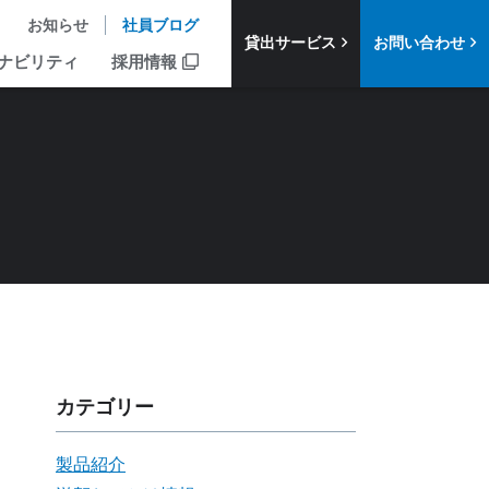
お知らせ
社員ブログ
貸出サービス
お問い合わせ
ナビリティ
採用情報
カテゴリー
製品紹介