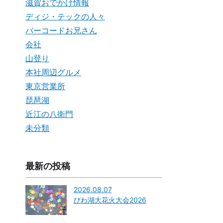
滋賀おでかけ情報
ディジ・テックの人々
バーコードお兄さん
会社
山登り
本社周辺グルメ
東京営業所
琵琶湖
近江の八衛門
未分類
最新の投稿
2026.08.07
びわ湖大花火大会2026