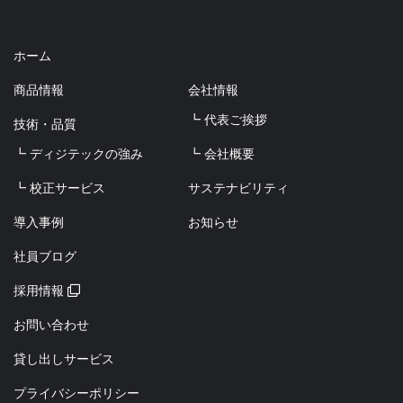
ホーム
商品情報
会社情報
┗ 代表ご挨拶
技術・品質
┗ ディジテックの強み
┗ 会社概要
┗ 校正サービス
サステナビリティ
導入事例
お知らせ
社員ブログ
採用情報
お問い合わせ
貸し出しサービス
プライバシーポリシー