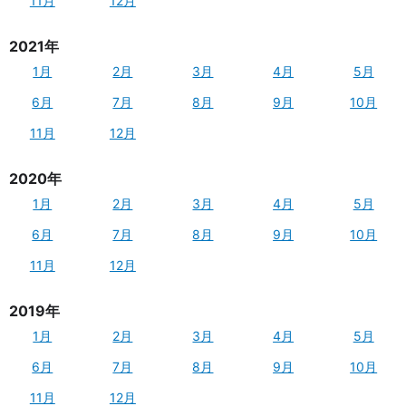
11月
12月
2021年
1月
2月
3月
4月
5月
6月
7月
8月
9月
10月
11月
12月
2020年
1月
2月
3月
4月
5月
6月
7月
8月
9月
10月
11月
12月
2019年
1月
2月
3月
4月
5月
6月
7月
8月
9月
10月
11月
12月