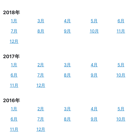
2018年
1月
3月
4月
5月
6月
7月
8月
9月
10月
11月
12月
2017年
1月
2月
3月
4月
5月
6月
7月
8月
9月
10月
11月
12月
2016年
1月
2月
3月
4月
5月
6月
7月
8月
9月
10月
11月
12月