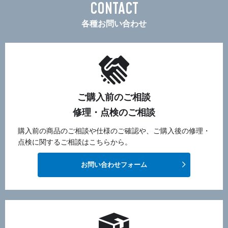
CONTACT
各種お問い合わせ
ご購入前のご相談
修理・点検のご相談
購入前の商品のご相談や仕様のご確認や、ご購入後の修理・
点検に関するご相談はこちらから。
お問い合わせフォーム