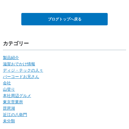
ブログトップへ戻る
カテゴリー
製品紹介
滋賀おでかけ情報
ディジ・テックの人々
バーコードお兄さん
会社
山登り
本社周辺グルメ
東京営業所
琵琶湖
近江の八衛門
未分類