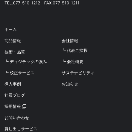
TEL.077-510-1212 FAX.077-510-1211
ホーム
商品情報
会社情報
┗ 代表ご挨拶
技術・品質
┗ ディジテックの強み
┗ 会社概要
┗ 校正サービス
サステナビリティ
導入事例
お知らせ
社員ブログ
採用情報
お問い合わせ
貸し出しサービス