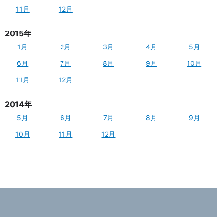
11月
12月
2015年
1月
2月
3月
4月
5月
6月
7月
8月
9月
10月
11月
12月
2014年
5月
6月
7月
8月
9月
10月
11月
12月