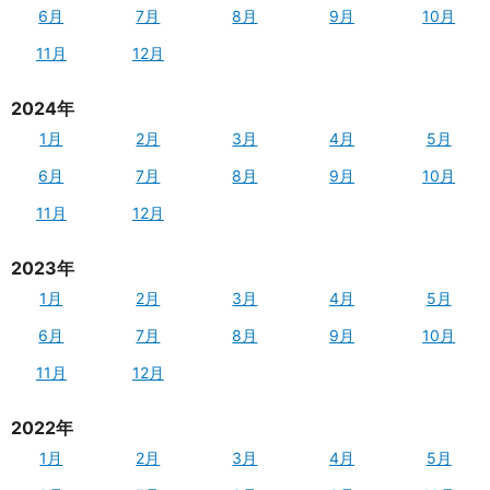
6月
7月
8月
9月
10月
11月
12月
2024年
1月
2月
3月
4月
5月
6月
7月
8月
9月
10月
11月
12月
2023年
1月
2月
3月
4月
5月
6月
7月
8月
9月
10月
11月
12月
2022年
1月
2月
3月
4月
5月