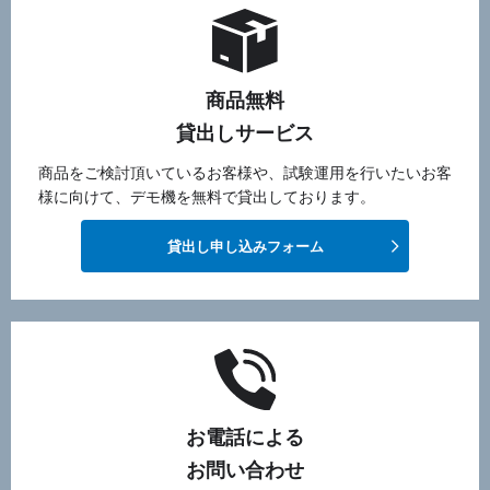
商品無料
貸出しサービス
商品をご検討頂いているお客様や、試験運用を行いたいお客
様に向けて、デモ機を無料で貸出しております。
貸出し申し込みフォーム
お電話による
お問い合わせ