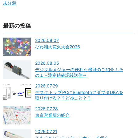
未分類
最新の投稿
2026.08.07
びわ湖大花火大会2026
2026.08.05
デジタルメジャーの便利な機能のご紹介！そ
の１～測定値確認後送信～
2026.07.29
デスクトップPCにBluetoothアダプタDKAを
取り付ける？？どゆこと？？
2026.07.28
東京営業所の紹介
2026.07.21
そもそもハンディターミナルって何？