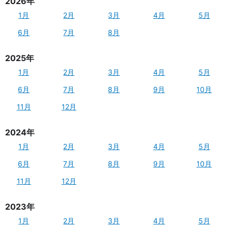
2026年
1月
2月
3月
4月
5月
6月
7月
8月
2025年
1月
2月
3月
4月
5月
6月
7月
8月
9月
10月
11月
12月
2024年
1月
2月
3月
4月
5月
6月
7月
8月
9月
10月
11月
12月
2023年
1月
2月
3月
4月
5月