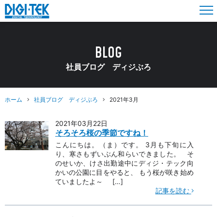
BLOG
社員ブログ ディジぶろ
ホーム
社員ブログ ディジぶろ
2021年3月
2021年03月22日
そろそろ桜の季節ですね！
こんにちは。（ま）です。 3月も下旬に入
り、寒さもずいぶん和らいできました。 そ
のせいか、けさ出勤途中にディジ・テック向
かいの公園に目をやると、 もう桜が咲き始め
ていましたよ～ […]
記事を読む