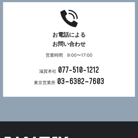
お電話による
お問い合わせ
営業時間 9:00〜17:00
077-510-1212
滋賀本社
03−6382−7603
東京営業所