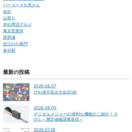
バーコードお兄さん
会社
山登り
本社周辺グルメ
東京営業所
琵琶湖
近江の八衛門
未分類
最新の投稿
2026.08.07
びわ湖大花火大会2026
2026.08.05
デジタルメジャーの便利な機能のご紹介！そ
の１～測定値確認後送信～
2026.07.29