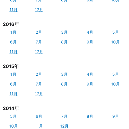
11月
12月
2016年
1月
2月
3月
4月
5月
6月
7月
8月
9月
10月
11月
12月
2015年
1月
2月
3月
4月
5月
6月
7月
8月
9月
10月
11月
12月
2014年
5月
6月
7月
8月
9月
10月
11月
12月