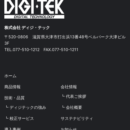
株式会社 ディジ・テック
〒520-0806 滋賀県大津市打出浜13番48号ベルパーク大津ビル
3F
TEL.077-510-1212 FAX.077-510-1211
ホーム
商品情報
会社情報
┗ 代表ご挨拶
技術・品質
┗ ディジテックの強み
┗ 会社概要
┗ 校正サービス
サステナビリティ
導入事例
お知らせ