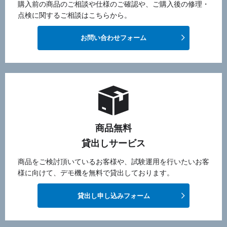
購入前の商品のご相談や仕様のご確認や、ご購入後の修理・
点検に関するご相談はこちらから。
お問い合わせフォーム
商品無料
貸出しサービス
商品をご検討頂いているお客様や、試験運用を行いたいお客
様に向けて、デモ機を無料で貸出しております。
貸出し申し込みフォーム