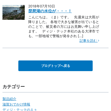
2018年07月10日
琵琶湖の水位が・・・！
こんにちは。（ま）です。 先週末は大雨が
降りました。 各地で大きな被害が出ていると
のことで、被災者の方にはお見舞い申し上げ
ます。 ディジ・テック本社のある大津市で
も、一部地域で警報が発令され […]
記事を読む
ブログトップへ戻る
カテゴリー
製品紹介
滋賀おでかけ情報
ディジ・テックの人々