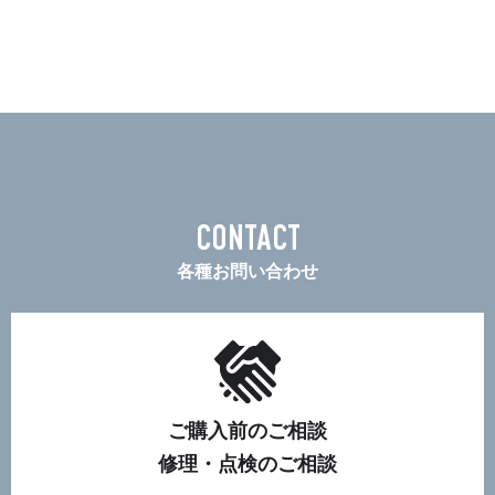
CONTACT
各種お問い合わせ
ご購入前のご相談
修理・点検のご相談