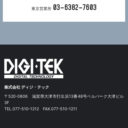
03−6382−7603
東京営業所
株式会社 ディジ・テック
〒520-0806 滋賀県大津市打出浜13番48号ベルパーク大津ビル
3F
TEL.077-510-1212 FAX.077-510-1211