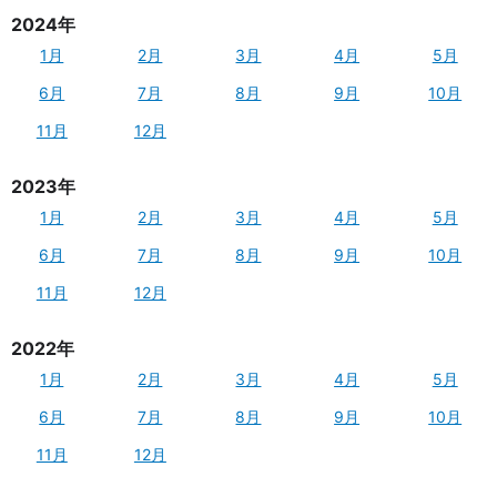
2024年
1月
2月
3月
4月
5月
6月
7月
8月
9月
10月
11月
12月
2023年
1月
2月
3月
4月
5月
6月
7月
8月
9月
10月
11月
12月
2022年
1月
2月
3月
4月
5月
6月
7月
8月
9月
10月
11月
12月