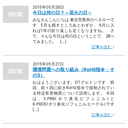
2015年05月28日
今日は何の日？～花火の日～
みなさんこんにちは 東京営業所のベタローで
す 5月も残すところあとわずか、 6月に入
れば1年の折り返しも近くなりますね。 さ
て、そんな今日は何の日ということで、 調べ
てみました。 […]
記事を読む
2015年05月27日
環境問題への取り組み（RoHS指令：そ
の3）
おはようございます。DTグルトンです 前
回、前々回に続きRoHS指令で規制されてい
る特定有害物質について説明します。 今回
は、5.PBB(ポリ臭化ビフェニル)と
6.PBDE(ポリ臭化ジフェニルエーテル)です
[…]
記事を読む