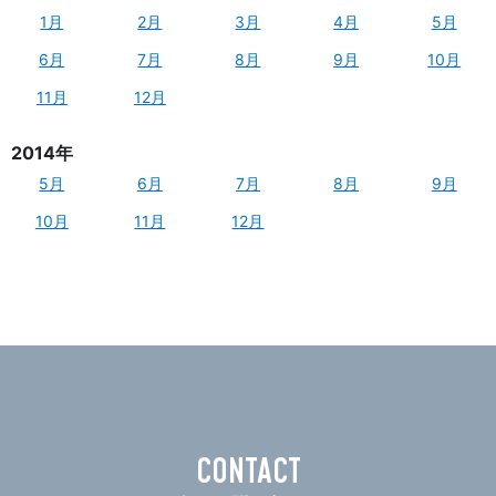
1月
2月
3月
4月
5月
6月
7月
8月
9月
10月
11月
12月
2014年
5月
6月
7月
8月
9月
10月
11月
12月
CONTACT