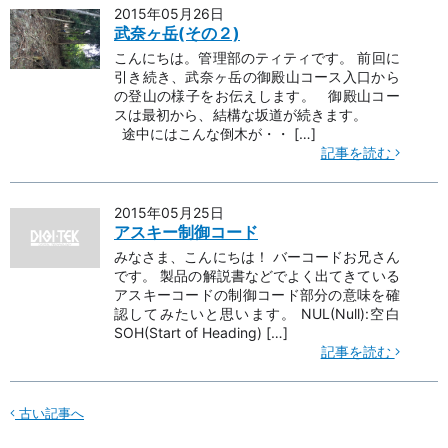
2015年05月26日
武奈ヶ岳(その２)
こんにちは。管理部のティティです。 前回に
引き続き、武奈ヶ岳の御殿山コース入口から
の登山の様子をお伝えします。 御殿山コー
スは最初から、結構な坂道が続きます。
途中にはこんな倒木が・・ […]
記事を読む
2015年05月25日
アスキー制御コード
みなさま、こんにちは！ バーコードお兄さん
です。 製品の解説書などでよく出てきている
アスキーコードの制御コード部分の意味を確
認してみたいと思います。 NUL(Null):空白
SOH(Start of Heading) […]
記事を読む
古い記事へ