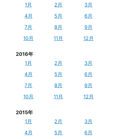
1月
2月
3月
4月
5月
6月
7月
8月
9月
10月
11月
12月
2016年
1月
2月
3月
4月
5月
6月
7月
8月
9月
10月
11月
12月
2015年
1月
2月
3月
4月
5月
6月