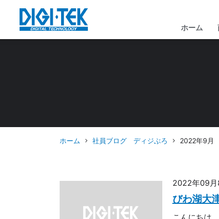
ホーム
ホーム
社員ブログ ディジぶろ
2022年9月
2022年09月
びわ湖大津
こんにちは