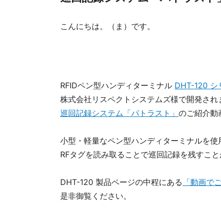
こんにちは。（ま）です。
RFIDペン型ハンディターミナル
DHT-120 
株式会社リスペクトシステムズ様で開発され
巡回記録システム「パトラスト」
のご紹介動
小型・軽量なペン型ハンディターミナルを使
RFタグを読み取ることで巡回記録を残すこ
DHT-120 製品ページの中程にある
「動画で
是非御覧ください。