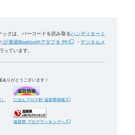
テックは、バーコードを読み取る
ハンディターミ
た
計測器Bluetoothアダプタ Pi!
・
デジタルメ
行っています。
援ありがとうございます！
業）
にほんブログ村 滋賀県情報
滋賀県 ブログランキングへ