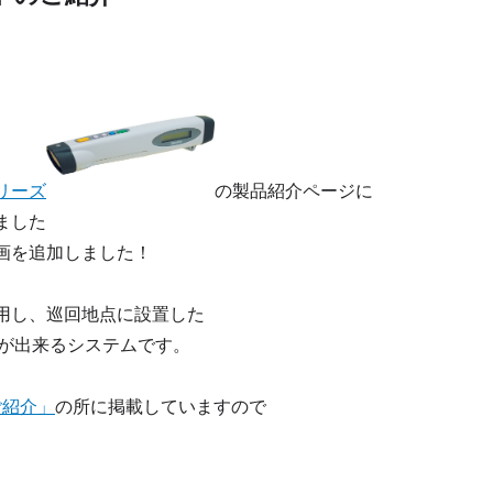
シリーズ
の製品紹介ページに
ました
画を追加しました！
用し、巡回地点に設置した
とが出来るシステムです。
ご紹介」
の所に掲載していますので