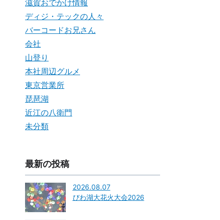
滋賀おでかけ情報
ディジ・テックの人々
バーコードお兄さん
会社
山登り
本社周辺グルメ
東京営業所
琵琶湖
近江の八衛門
未分類
最新の投稿
2026.08.07
びわ湖大花火大会2026