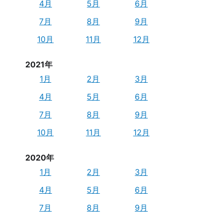
4月
5月
6月
7月
8月
9月
10月
11月
12月
2021年
1月
2月
3月
4月
5月
6月
7月
8月
9月
10月
11月
12月
2020年
1月
2月
3月
4月
5月
6月
7月
8月
9月