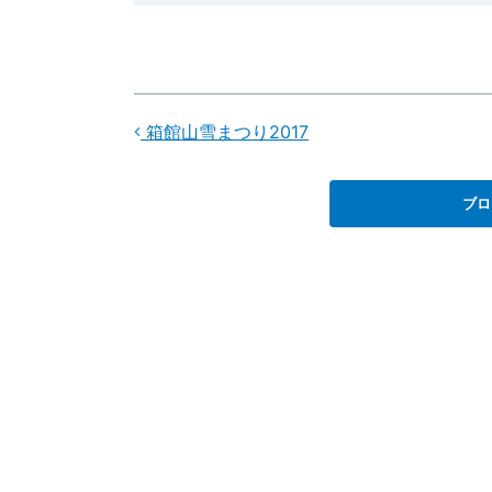
箱館山雪まつり2017
ブロ