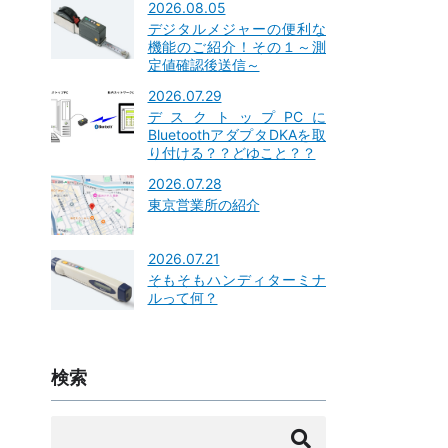
2026.08.05
デジタルメジャーの便利な
機能のご紹介！その１～測
定値確認後送信～
2026.07.29
デスクトップPCに
BluetoothアダプタDKAを取
り付ける？？どゆこと？？
2026.07.28
東京営業所の紹介
2026.07.21
そもそもハンディターミナ
ルって何？
検索
検