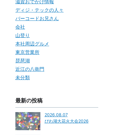
滋賀おでかけ情報
ディジ・テックの人々
バーコードお兄さん
会社
山登り
本社周辺グルメ
東京営業所
琵琶湖
近江の八衛門
未分類
最新の投稿
2026.08.07
びわ湖大花火大会2026