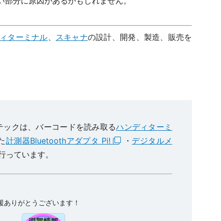
い部分に原因があるかもしれません。
ィターミナル
、
スキャナ
の設計、開発、製造、販売を
。
テックは、バーコードを読み取る
ハンディターミ
た
計測器Bluetoothアダプタ Pi!
・
デジタルメ
行っています。
援ありがとうございます！