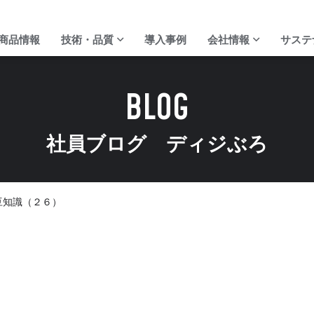
商品情報
技術・品質
導入事例
会社情報
サステ
BLOG
社員ブログ ディジぶろ
ディジ・テックの強み
代表ご挨拶
校正サービス
会社概要
豆知識（２６）