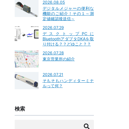
2026.08.05
デジタルメジャーの便利な
機能のご紹介！その１～測
定値確認後送信～
2026.07.29
デスクトップPCに
BluetoothアダプタDKAを取
り付ける？？どゆこと？？
2026.07.28
東京営業所の紹介
2026.07.21
そもそもハンディターミナ
ルって何？
検索
検