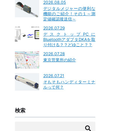
2026.08.05
デジタルメジャーの便利な
機能のご紹介！その１～測
定値確認後送信～
2026.07.29
デスクトップPCに
BluetoothアダプタDKAを取
り付ける？？どゆこと？？
2026.07.28
東京営業所の紹介
2026.07.21
そもそもハンディターミナ
ルって何？
検索
検