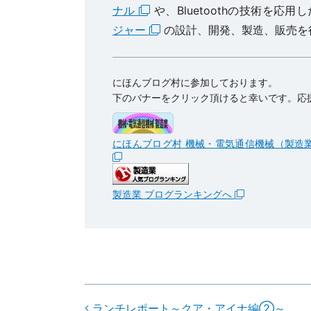
ナル
や、Bluetoothの技術を応用し
ジャー
の設計、開発、製造、販売を
にほんブログ村に参加しております。
下のバナーをクリック頂けると幸いです。応
にほんブログ村 機械・電気通信機械（製造
製造業 ブログランキングへ
ランチレポート～クア・アイナ編②～