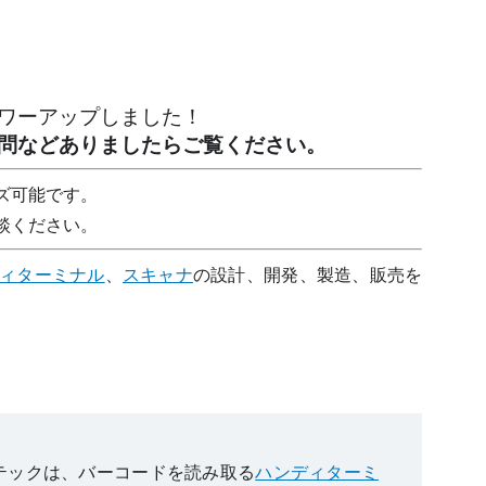
ワーアップしました！
問などありましたらご覧ください。
ズ可能です。
談ください。
ィターミナル
、
スキャナ
の設計、開発、製造、販売を
。
テックは、バーコードを読み取る
ハンディターミ