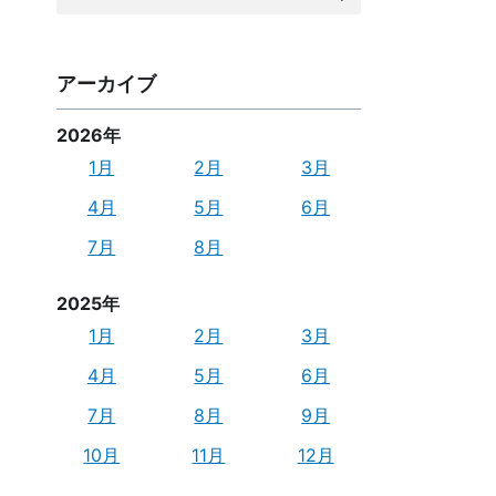
索:
アーカイブ
2026年
1月
2月
3月
4月
5月
6月
7月
8月
2025年
1月
2月
3月
4月
5月
6月
7月
8月
9月
10月
11月
12月