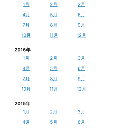
1月
2月
3月
4月
5月
6月
7月
8月
9月
10月
11月
12月
2016年
1月
2月
3月
4月
5月
6月
7月
8月
9月
10月
11月
12月
2015年
1月
2月
3月
4月
5月
6月