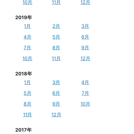
10月
11月
12月
2019年
1月
2月
3月
4月
5月
6月
7月
8月
9月
10月
11月
12月
2018年
1月
3月
4月
5月
6月
7月
8月
9月
10月
11月
12月
2017年