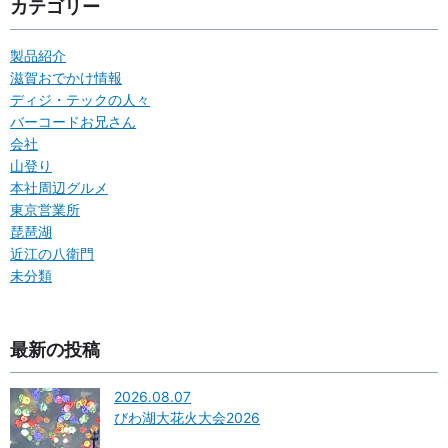
カテゴリー
製品紹介
滋賀おでかけ情報
ディジ・テックの人々
バーコードお兄さん
会社
山登り
本社周辺グルメ
東京営業所
琵琶湖
近江の八衛門
未分類
最新の投稿
2026.08.07
びわ湖大花火大会2026