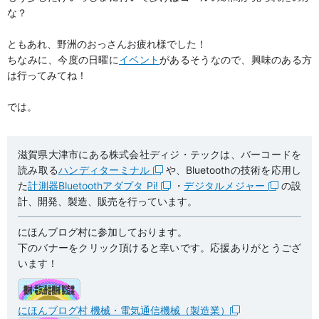
な？
ともあれ、野洲のおっさんお疲れ様でした！
ちなみに、今度の日曜に
イベント
があるそうなので、興味のある方
は行ってみてね！
では。
滋賀県大津市にある株式会社ディジ・テックは、バーコードを
読み取る
ハンディターミナル
や、Bluetoothの技術を応用し
た
計測器Bluetoothアダプタ Pi!
・
デジタルメジャー
の設
計、開発、製造、販売を行っています。
にほんブログ村に参加しております。
下のバナーをクリック頂けると幸いです。応援ありがとうござ
います！
にほんブログ村 機械・電気通信機械（製造業）