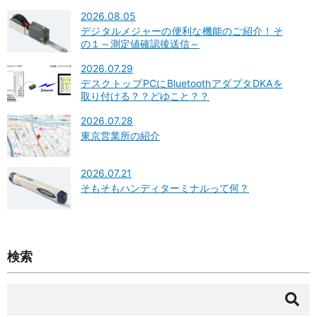
2026.08.05
デジタルメジャーの便利な機能のご紹介！そ
の１～測定値確認後送信～
2026.07.29
デスクトップPCにBluetoothアダプタDKAを
取り付ける？？どゆこと？？
2026.07.28
東京営業所の紹介
2026.07.21
そもそもハンディターミナルって何？
検索
検
索: