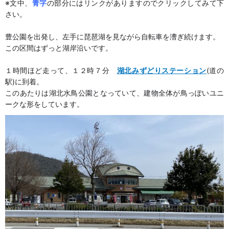
※文中、
青字
の部分にはリンクがありますのでクリックしてみて下
さい。
豊公園を出発し、左手に琵琶湖を見ながら自転車を漕ぎ続けます。
この区間はずっと湖岸沿いです。
１時間ほど走って、１２時７分
湖北みずどりステーション
(道の
駅)に到着。
このあたりは湖北水鳥公園となっていて、建物全体が鳥っぽいユニ
ークな形をしています。