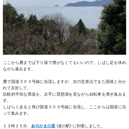
ここから麓までは下り坂で漕がなくてもいいので、しばし足を休め
ながら進みます。
麓で国道３０３号線に合流しますが、次の交差点でまた国道と分か
れて左折して、
比較的平坦な県道を、左手に琵琶湖を見ながら自転車を漕ぎ進みま
す。
しばらく走ると再び国道３０３号線に合流し、ここからは国道に沿
って進みます。
１３時２５分、
あぢかまの里
(道の駅) に到着しました。