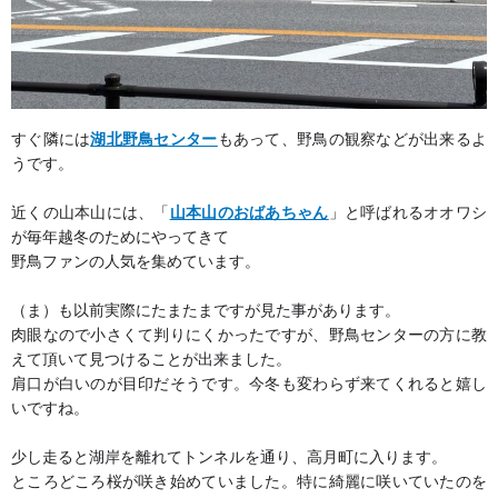
すぐ隣には
湖北野鳥センター
もあって、野鳥の観察などが出来るよ
うです。
近くの山本山には、「
山本山のおばあちゃん
」と呼ばれるオオワシ
が毎年越冬のためにやってきて
野鳥ファンの人気を集めています。
（ま）も以前実際にたまたまですが見た事があります。
肉眼なので小さくて判りにくかったですが、野鳥センターの方に教
えて頂いて見つけることが出来ました。
肩口が白いのが目印だそうです。今冬も変わらず来てくれると嬉し
いですね。
少し走ると湖岸を離れてトンネルを通り、高月町に入ります。
ところどころ桜が咲き始めていました。特に綺麗に咲いていたのを