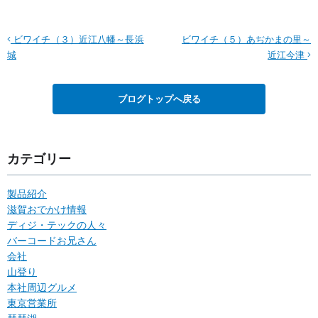
ビワイチ（３）近江八幡～長浜
ビワイチ（５）あぢかまの里～
城
近江今津
ブログトップへ戻る
カテゴリー
製品紹介
滋賀おでかけ情報
ディジ・テックの人々
バーコードお兄さん
会社
山登り
本社周辺グルメ
東京営業所