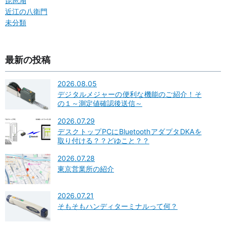
琵琶湖
近江の八衛門
未分類
最新の投稿
2026.08.05
デジタルメジャーの便利な機能のご紹介！そ
の１～測定値確認後送信～
2026.07.29
デスクトップPCにBluetoothアダプタDKAを
取り付ける？？どゆこと？？
2026.07.28
東京営業所の紹介
2026.07.21
そもそもハンディターミナルって何？