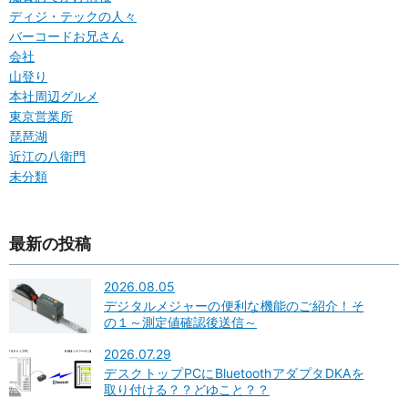
ディジ・テックの人々
バーコードお兄さん
会社
山登り
本社周辺グルメ
東京営業所
琵琶湖
近江の八衛門
未分類
最新の投稿
2026.08.05
デジタルメジャーの便利な機能のご紹介！そ
の１～測定値確認後送信～
2026.07.29
デスクトップPCにBluetoothアダプタDKAを
取り付ける？？どゆこと？？