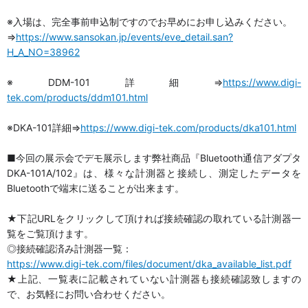
※入場は、完全事前申込制ですのでお早めにお申し込みください。
⇒
https://www.sansokan.jp/events/eve_detail.san?
H_A_NO=38962
※DDM-101詳細⇒
https://www.digi-
tek.com/products/ddm101.html
※DKA-101詳細⇒
https://www.digi-tek.com/products/dka101.html
■今回の展示会でデモ展示します弊社商品『Bluetooth通信アダプタ
DKA-101A/102』は、様々な計測器と接続し、測定したデータを
Bluetoothで端末に送ることが出来ます。
★下記URLをクリックして頂ければ接続確認の取れている計測器一
覧をご覧頂けます。
◎接続確認済み計測器一覧：
https://www.digi-tek.com/files/document/dka_available_list.pdf
★上記、一覧表に記載されていない計測器も接続確認致しますの
で、お気軽にお問い合わせください。