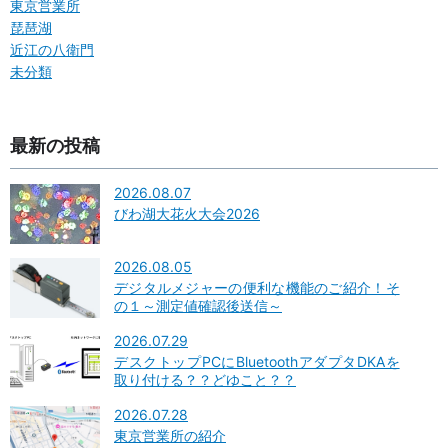
東京営業所
琵琶湖
近江の八衛門
未分類
最新の投稿
2026.08.07
びわ湖大花火大会2026
2026.08.05
デジタルメジャーの便利な機能のご紹介！そ
の１～測定値確認後送信～
2026.07.29
デスクトップPCにBluetoothアダプタDKAを
取り付ける？？どゆこと？？
2026.07.28
東京営業所の紹介