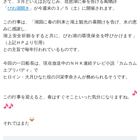
さて、３月といえばおなじみ、琵琶湖に春を告げる風物詩
「
びわ湖開き
」が今週末の３／５（土）に開催されます。
この行事は、「湖国に春の到来と湖上観光の幕開けを告げ、水の恵
みに感謝し、
湖上安全祈願をすると共に、びわ湖の環境保全を呼びかけます」
（上記ＨＰより引用）
との主旨で毎年行われているものです。
今回の一日船長は、現在放送中のＮＨＫ連続テレビ小説「カムカム
エブリバディ」で
ヒロイン・大月ひなた役の川栄李奈さんが務められるそうです。
この行事を迎えると、春はすぐそこといった気分になりますね。
それではまた