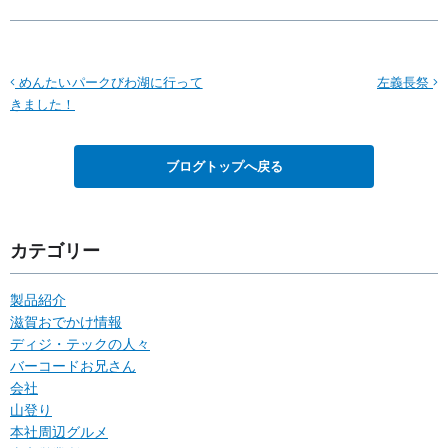
めんたいパークびわ湖に行って
左義長祭
きました！
ブログトップへ戻る
カテゴリー
製品紹介
滋賀おでかけ情報
ディジ・テックの人々
バーコードお兄さん
会社
山登り
本社周辺グルメ