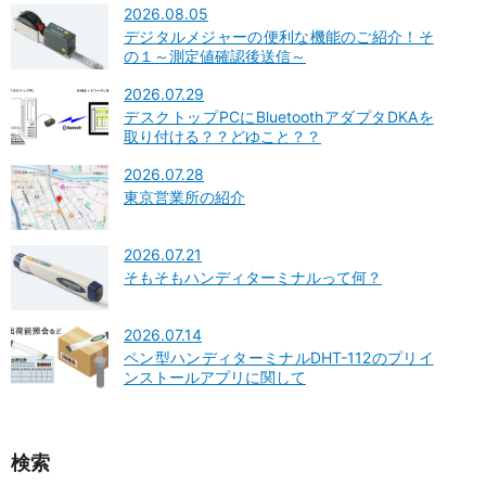
2026.08.05
デジタルメジャーの便利な機能のご紹介！そ
の１～測定値確認後送信～
2026.07.29
デスクトップPCにBluetoothアダプタDKAを
取り付ける？？どゆこと？？
2026.07.28
東京営業所の紹介
2026.07.21
そもそもハンディターミナルって何？
2026.07.14
ペン型ハンディターミナルDHT-112のプリイ
ンストールアプリに関して
検索