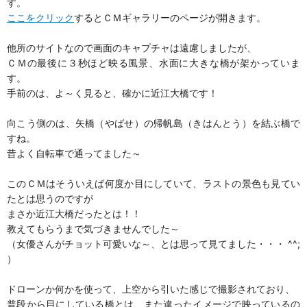
す。
ここをクリック
するとＣＭギャラリーのページが開きます。
他所のサイトなので画面のキャプチャは遠慮しましたが、
ＣＭの最後に３秒ほど映る風景、水面に大きな橋が架かっていま
す。
手前のは、よ～く見ると、確かに近江大橋です！
向こう側のは、矢橋（やばせ）の帰帆島（きはんとう）を結ぶ橋で
すね。
昔よく自転車で通ってました～
このＣＭはそういえば何度か目にしていて、ラストの景色も見てい
たとは思うのですが
まさか近江大橋だったとは！！
教えてもらうまで気づきませんでした～
（女優さんがチョット可愛いな～、とは思って見てました・・・ ^^;
）
ドローンか何かを使って、上空から引いた感じで撮影されており、
普段から目にしている橋とは、また違ったイメージで映っているの