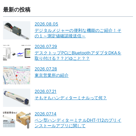
最新の投稿
2026.08.05
デジタルメジャーの便利な機能のご紹介！そ
の１～測定値確認後送信～
2026.07.29
デスクトップPCにBluetoothアダプタDKAを
取り付ける？？どゆこと？？
2026.07.28
東京営業所の紹介
2026.07.21
そもそもハンディターミナルって何？
2026.07.14
ペン型ハンディターミナルDHT-112のプリイ
ンストールアプリに関して