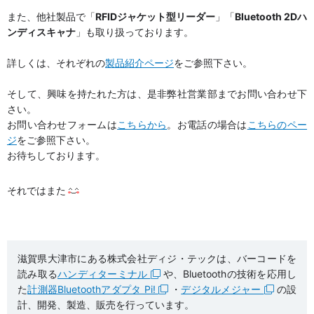
また、他社製品で「
RFIDジャケット型リーダー
」「
Bluetooth 2Dハ
ンディスキャナ
」も取り扱っております。
詳しくは、それぞれの
製品紹介ページ
をご参照下さい。
そして、興味を持たれた方は、是非弊社営業部までお問い合わせ下
さい。
お問い合わせフォームは
こちらから
。お電話の場合は
こちらのペー
ジ
をご参照下さい。
お待ちしております。
それではまた
滋賀県大津市にある株式会社ディジ・テックは、バーコードを
読み取る
ハンディターミナル
や、Bluetoothの技術を応用し
た
計測器Bluetoothアダプタ Pi!
・
デジタルメジャー
の設
計、開発、製造、販売を行っています。