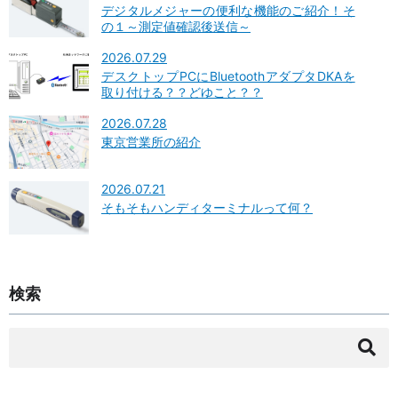
デジタルメジャーの便利な機能のご紹介！そ
の１～測定値確認後送信～
2026.07.29
デスクトップPCにBluetoothアダプタDKAを
取り付ける？？どゆこと？？
2026.07.28
東京営業所の紹介
2026.07.21
そもそもハンディターミナルって何？
検索
検
索: