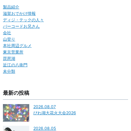
製品紹介
滋賀おでかけ情報
ディジ・テックの人々
バーコードお兄さん
会社
山登り
本社周辺グルメ
東京営業所
琵琶湖
近江の八衛門
未分類
最新の投稿
2026.08.07
びわ湖大花火大会2026
2026.08.05