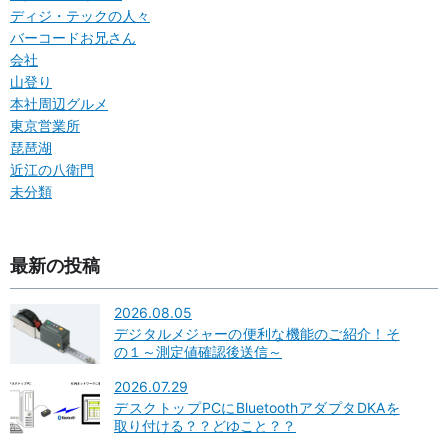
ディジ・テックの人々
バーコードお兄さん
会社
山登り
本社周辺グルメ
東京営業所
琵琶湖
近江の八衛門
未分類
最新の投稿
2026.08.05
デジタルメジャーの便利な機能のご紹介！そ
の１～測定値確認後送信～
2026.07.29
デスクトップPCにBluetoothアダプタDKAを
取り付ける？？どゆこと？？