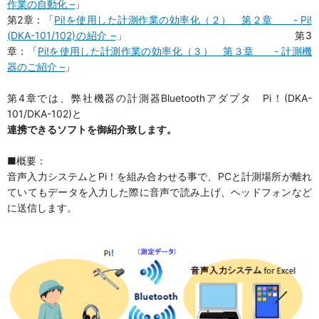
作業の自動化 –
」
第2章：「
Pi!を使用した計測作業の効率化（２） 第２章 - Pi!
(DKA-101/102)の紹介 –
」 第3
章：「
Pi!を使用した計測作業の効率化（３） 第３章 - 計測機
器のご紹介 –
」
第4章では、弊社機器の計測器Bluetoothアダプタ Pi！(DKA-
101/DKA-102)と
連携できるソフトを御紹介致します。
■概要：
音声入力システムとPi！を組み合わせる事で、PCと計測場所が離れ
ていてもデータを入力した際に音声で読み上げ、ヘッドフォンなど
に送信します。