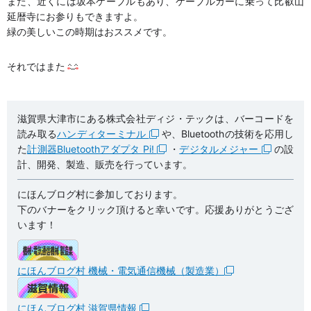
また、近くには坂本ケーブルもあり、ケーブルカーに乗って比叡山
延暦寺にお参りもできますよ。
緑の美しいこの時期はおススメです。
それではまた
滋賀県大津市にある株式会社ディジ・テックは、バーコードを
読み取る
ハンディターミナル
や、Bluetoothの技術を応用し
た
計測器Bluetoothアダプタ Pi!
・
デジタルメジャー
の設
計、開発、製造、販売を行っています。
にほんブログ村に参加しております。
下のバナーをクリック頂けると幸いです。応援ありがとうござ
います！
にほんブログ村 機械・電気通信機械（製造業）
にほんブログ村 滋賀県情報