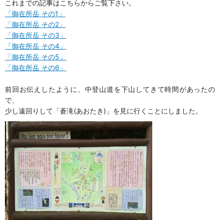
これまでの記事はこちらからご覧下さい。
「御在所岳 その1」
「御在所岳 その2」
「御在所岳 その3」
「御在所岳 その4」
「御在所岳 その5」
「御在所岳 その6」
前回お伝えしたように、中登山道を下山してきて時間があったの
で、
少し遠回りして「蒼滝(あおたき)」を見に行くことにしました。