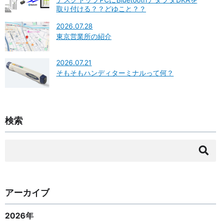
取り付ける？？どゆこと？？
2026.07.28
東京営業所の紹介
2026.07.21
そもそもハンディターミナルって何？
検索
検
索:
アーカイブ
2026年