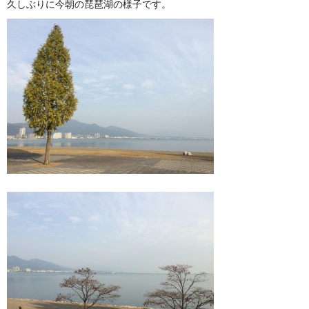
久しぶりに今朝の琵琶湖の様子です。