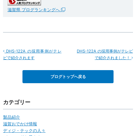
滋賀県 ブログランキングへ
DHS-122A の採用事例がテレ
DHS-122A の採用事例がテレビ
ビで紹介されます
で紹介されました！
ブログトップへ戻る
カテゴリー
製品紹介
滋賀おでかけ情報
ディジ・テックの人々