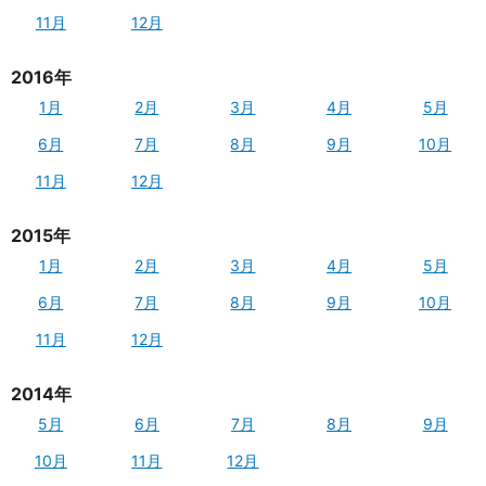
11月
12月
2016年
1月
2月
3月
4月
5月
6月
7月
8月
9月
10月
11月
12月
2015年
1月
2月
3月
4月
5月
6月
7月
8月
9月
10月
11月
12月
2014年
5月
6月
7月
8月
9月
10月
11月
12月