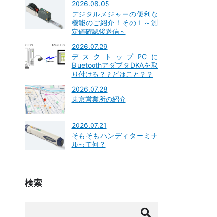
2026.08.05
デジタルメジャーの便利な
機能のご紹介！その１～測
定値確認後送信～
2026.07.29
デスクトップPCに
BluetoothアダプタDKAを取
り付ける？？どゆこと？？
2026.07.28
東京営業所の紹介
2026.07.21
そもそもハンディターミナ
ルって何？
検索
検