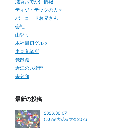
滋賀おでかけ情報
ディジ・テックの人々
バーコードお兄さん
会社
山登り
本社周辺グルメ
東京営業所
琵琶湖
近江の八衛門
未分類
最新の投稿
2026.08.07
びわ湖大花火大会2026