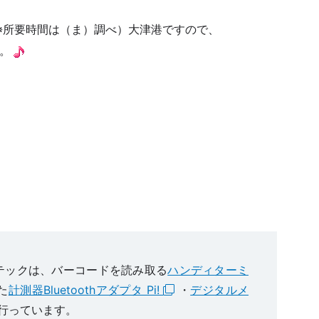
※所要時間は（ま）調べ）大津港ですので、
。
テックは、バーコードを読み取る
ハンディターミ
た
計測器Bluetoothアダプタ Pi!
・
デジタルメ
行っています。