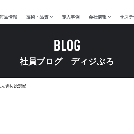
商品情報
技術・品質
導入事例
会社情報
サステ
BLOG
社員ブログ ディジぶろ
ディジ・テックの強み
代表ご挨拶
校正サービス
会社概要
もん選抜総選挙