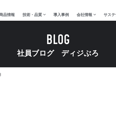
商品情報
技術・品質
導入事例
会社情報
サステ
BLOG
社員ブログ ディジぶろ
ディジ・テックの強み
代表ご挨拶
校正サービス
会社概要
湖