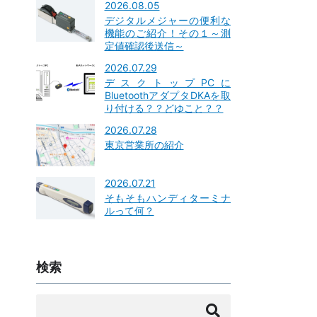
2026.08.05
デジタルメジャーの便利な
機能のご紹介！その１～測
定値確認後送信～
2026.07.29
デスクトップPCに
BluetoothアダプタDKAを取
り付ける？？どゆこと？？
2026.07.28
東京営業所の紹介
2026.07.21
そもそもハンディターミナ
ルって何？
検索
検