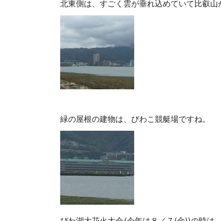
北東側は、すごく雲が垂れ込めていて比叡山
緑の屋根の建物は、びわこ競艇場ですね。
びわ湖大花火大会(今年は８／７(金))の時