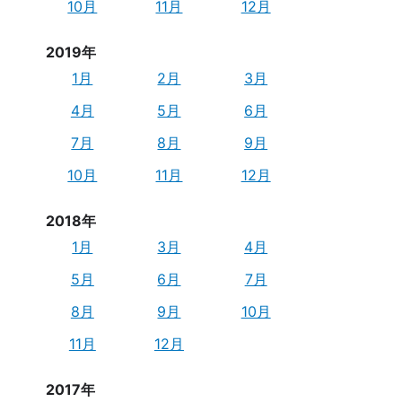
10月
11月
12月
2019年
1月
2月
3月
4月
5月
6月
7月
8月
9月
10月
11月
12月
2018年
1月
3月
4月
5月
6月
7月
8月
9月
10月
11月
12月
2017年