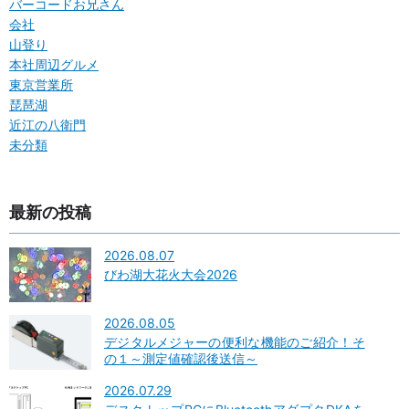
バーコードお兄さん
会社
山登り
本社周辺グルメ
東京営業所
琵琶湖
近江の八衛門
未分類
最新の投稿
2026.08.07
びわ湖大花火大会2026
2026.08.05
デジタルメジャーの便利な機能のご紹介！そ
の１～測定値確認後送信～
2026.07.29