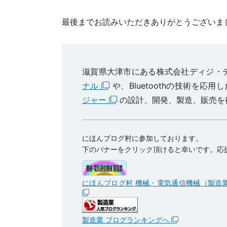
最後までお読みいただきありがとうございま
滋賀県大津市にある株式会社ディジ・
ナル
や、Bluetoothの技術を応用し
ジャー
の設計、開発、製造、販売を
にほんブログ村に参加しております。
下のバナーをクリック頂けると幸いです。応
にほんブログ村 機械・電気通信機械（製造
製造業 ブログランキングへ