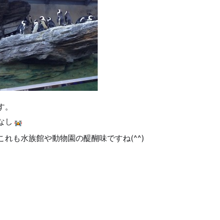
す。
なし
れも水族館や動物園の醍醐味ですね(^^)