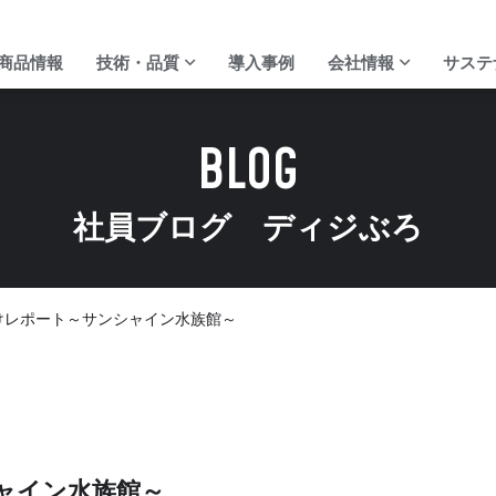
商品情報
技術・品質
導入事例
会社情報
サステ
BLOG
社員ブログ ディジぶろ
ディジ・テックの強み
代表ご挨拶
校正サービス
会社概要
けレポート～サンシャイン水族館～
ャイン水族館～