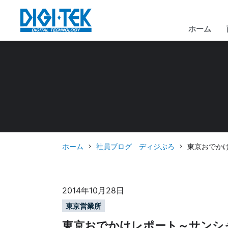
ホーム
ホーム
社員ブログ ディジぶろ
東京おでか
2014年10月28日
東京営業所
東京おでかけレポート～サンシ