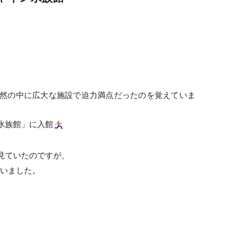
然の中に広大な施設で迫力満点だったのを覚えていま
水族館」に入館
見ていたのですが、
いました。