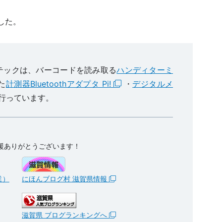
した。
テックは、バーコードを読み取る
ハンディターミ
た
計測器Bluetoothアダプタ Pi!
・
デジタルメ
行っています。
援ありがとうございます！
業）
にほんブログ村 滋賀県情報
滋賀県 ブログランキングへ