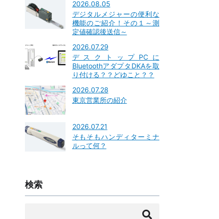
2026.08.05
デジタルメジャーの便利な
機能のご紹介！その１～測
定値確認後送信～
2026.07.29
デスクトップPCに
BluetoothアダプタDKAを取
り付ける？？どゆこと？？
2026.07.28
東京営業所の紹介
2026.07.21
そもそもハンディターミナ
ルって何？
検索
検