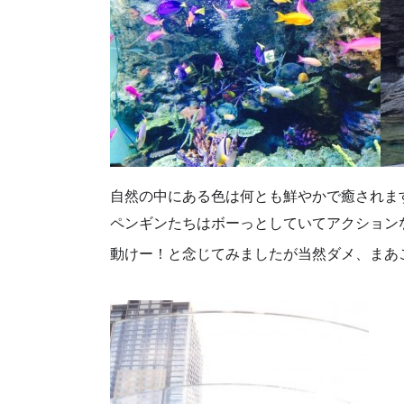
自然の中にある色は何とも鮮やかで癒されま
ペンギンたちはボーっとしていてアクション
動けー！と念じてみましたが当然ダメ、まあこ