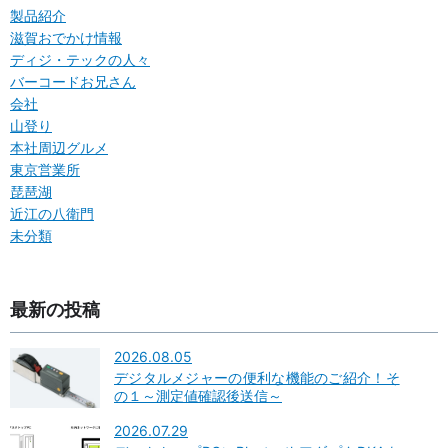
製品紹介
滋賀おでかけ情報
ディジ・テックの人々
バーコードお兄さん
会社
山登り
本社周辺グルメ
東京営業所
琵琶湖
近江の八衛門
未分類
最新の投稿
2026.08.05
デジタルメジャーの便利な機能のご紹介！そ
の１～測定値確認後送信～
2026.07.29