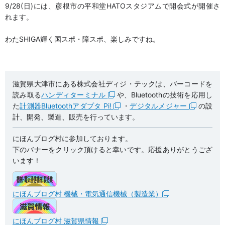
9/28(日)には、彦根市の平和堂HATOスタジアムで開会式が開催さ
れます。
わたSHIGA輝く国スポ・障スポ、楽しみですね。
滋賀県大津市にある株式会社ディジ・テックは、バーコードを
読み取る
ハンディターミナル
や、Bluetoothの技術を応用し
た
計測器Bluetoothアダプタ Pi!
・
デジタルメジャー
の設
計、開発、製造、販売を行っています。
にほんブログ村に参加しております。
下のバナーをクリック頂けると幸いです。応援ありがとうござ
います！
にほんブログ村 機械・電気通信機械（製造業）
にほんブログ村 滋賀県情報