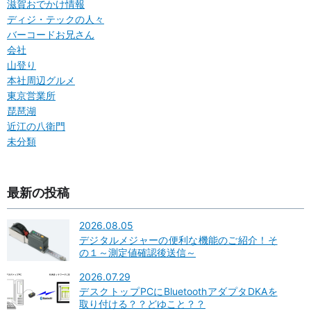
滋賀おでかけ情報
ディジ・テックの人々
バーコードお兄さん
会社
山登り
本社周辺グルメ
東京営業所
琵琶湖
近江の八衛門
未分類
最新の投稿
2026.08.05
デジタルメジャーの便利な機能のご紹介！そ
の１～測定値確認後送信～
2026.07.29
デスクトップPCにBluetoothアダプタDKAを
取り付ける？？どゆこと？？