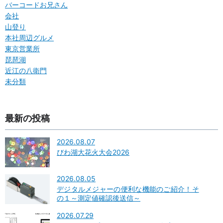
バーコードお兄さん
会社
山登り
本社周辺グルメ
東京営業所
琵琶湖
近江の八衛門
未分類
最新の投稿
2026.08.07
びわ湖大花火大会2026
2026.08.05
デジタルメジャーの便利な機能のご紹介！そ
の１～測定値確認後送信～
2026.07.29