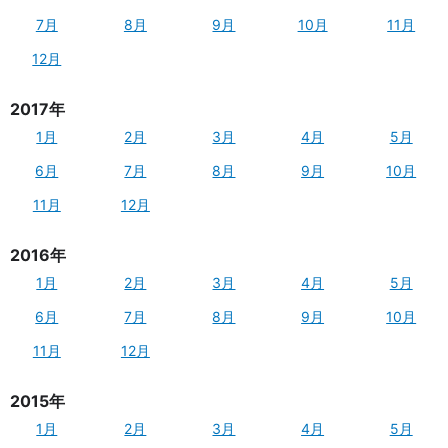
7月
8月
9月
10月
11月
12月
2017年
1月
2月
3月
4月
5月
6月
7月
8月
9月
10月
11月
12月
2016年
1月
2月
3月
4月
5月
6月
7月
8月
9月
10月
11月
12月
2015年
1月
2月
3月
4月
5月