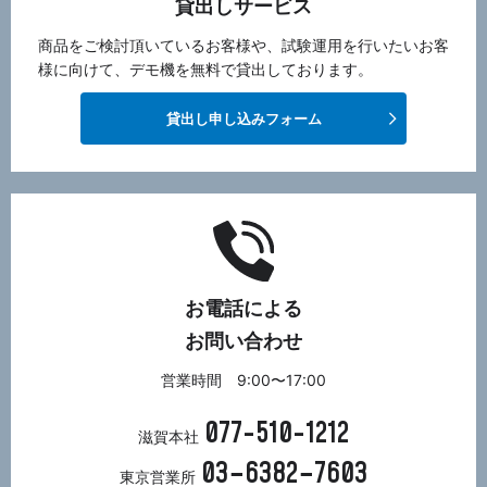
貸出しサービス
商品をご検討頂いているお客様や、試験運用を行いたいお客
様に向けて、デモ機を無料で貸出しております。
貸出し申し込みフォーム
お電話による
お問い合わせ
営業時間 9:00〜17:00
077-510-1212
滋賀本社
03−6382−7603
東京営業所