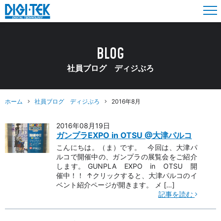
BLOG
社員ブログ ディジぶろ
ホーム
社員ブログ ディジぶろ
2016年8月
2016年08月19日
ガンプラEXPO in OTSU @大津パルコ
こんにちは。（ま）です。 今回は、大津パ
ルコで開催中の、ガンプラの展覧会をご紹介
します。 GUNPLA EXPO in OTSU 開
催中！！ ↑クリックすると、大津パルコのイ
ベント紹介ページが開きます。 メ […]
記事を読む