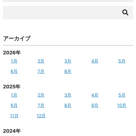
検
索:
アーカイブ
2026年
1月
2月
3月
4月
5月
6月
7月
8月
2025年
1月
2月
3月
4月
5月
6月
7月
8月
9月
10月
11月
12月
2024年