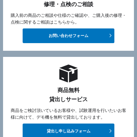
修理・点検のご相談
購入前の商品のご相談や仕様のご確認や、ご購入後の修理・
点検に関するご相談はこちらから。
お問い合わせフォーム
商品無料
貸出しサービス
商品をご検討頂いているお客様や、試験運用を行いたいお客
様に向けて、デモ機を無料で貸出しております。
貸出し申し込みフォーム