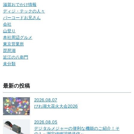
滋賀おでかけ情報
ディジ・テックの人々
バーコードお兄さん
会社
山登り
本社周辺グルメ
東京営業所
琵琶湖
近江の八衛門
未分類
最新の投稿
2026.08.07
びわ湖大花火大会2026
2026.08.05
デジタルメジャーの便利な機能のご紹介！そ
の１～測定値確認後送信～