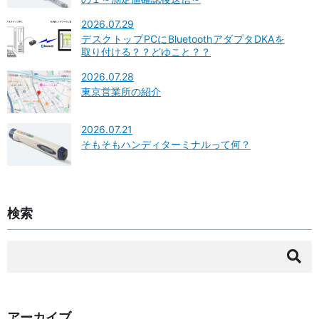
2026.07.29
デスクトップPCにBluetoothアダプタDKAを
取り付ける？？どゆこと？？
2026.07.28
東京営業所の紹介
2026.07.21
そもそもハンディターミナルって何？
検索
検
索:
アーカイブ