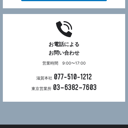
お電話による
お問い合わせ
営業時間 9:00〜17:00
077-510-1212
滋賀本社
03−6382−7603
東京営業所