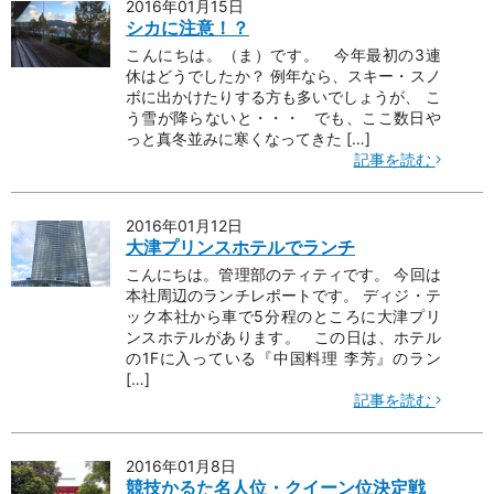
2016年01月15日
シカに注意！？
こんにちは。（ま）です。 今年最初の3連
休はどうでしたか？ 例年なら、スキー・スノ
ボに出かけたりする方も多いでしょうが、 こ
う雪が降らないと・・・ でも、ここ数日や
っと真冬並みに寒くなってきた […]
記事を読む
2016年01月12日
大津プリンスホテルでランチ
こんにちは。管理部のティティです。 今回は
本社周辺のランチレポートです。 ディジ・テ
ック本社から車で5分程のところに大津プリ
ンスホテルがあります。 この日は、ホテル
の1Fに入っている『中国料理 李芳』のラン
[…]
記事を読む
2016年01月8日
競技かるた名人位・クイーン位決定戦