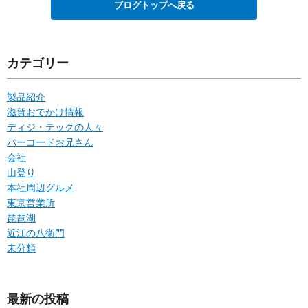
ブログトップへ戻る
カテゴリー
製品紹介
滋賀おでかけ情報
ディジ・テックの人々
バーコードお兄さん
会社
山登り
本社周辺グルメ
東京営業所
琵琶湖
近江の八衛門
未分類
最新の投稿