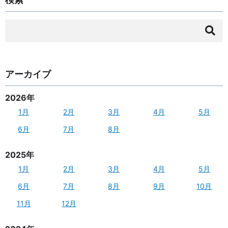
検
索:
アーカイブ
2026年
1月
2月
3月
4月
5月
6月
7月
8月
2025年
1月
2月
3月
4月
5月
6月
7月
8月
9月
10月
11月
12月