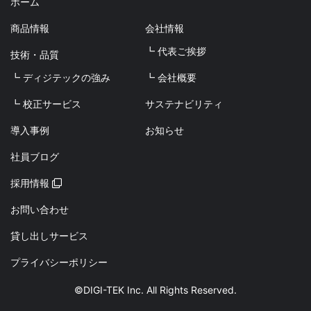
ホーム
商品情報
会社情報
┗ 代表ご挨拶
技術・品質
┗ ディジテックの強み
┗ 会社概要
┗ 校正サービス
サステナビリティ
導入事例
お知らせ
社員ブログ
採用情報
お問い合わせ
貸し出しサービス
プライバシーポリシー
©DIGI-TEK Inc. All Rights Reserved.