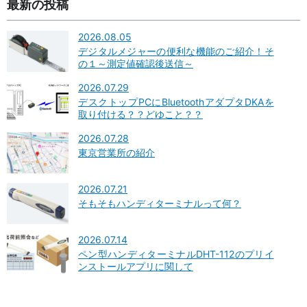
最新の投稿
2026.08.05
デジタルメジャーの便利な機能のご紹介！そ
の１～測定値確認後送信～
2026.07.29
デスクトップPCにBluetoothアダプタDKAを
取り付ける？？どゆこと？？
2026.07.28
東京営業所の紹介
2026.07.21
そもそもハンディターミナルって何？
2026.07.14
ペン型ハンディターミナルDHT-112のプリイ
ンストールアプリに関して