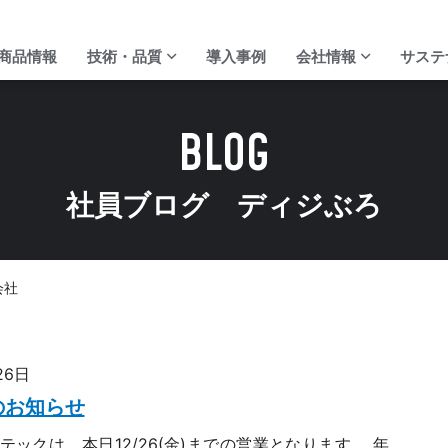
商品情報
技術・品質
導入事例
会社情報
サステ
BLOG
社員ブログ ディジぶろ
ディジ・テックの強み
代表ご挨拶
校正サービス
会社概要
会社
26日
のお知らせ
・テックは、本日12/26(金)までの営業となります。 年