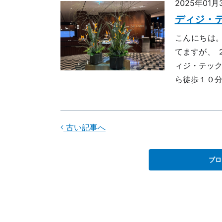
2025年01月
ディジ・テ
こんにちは
てますが、 
ィジ・テッ
ら徒歩１０分ほ
古い記事へ
ブロ