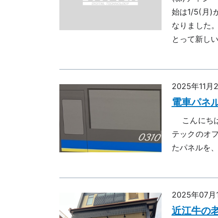
始は1/5(
なりました。
とって新しい
2025年11月
電車パネ
こんにちは
テックのオ
たパネルを、
2025年07月
近江牛の