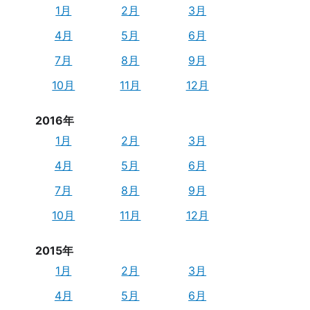
1月
2月
3月
4月
5月
6月
7月
8月
9月
10月
11月
12月
2016年
1月
2月
3月
4月
5月
6月
7月
8月
9月
10月
11月
12月
2015年
1月
2月
3月
4月
5月
6月