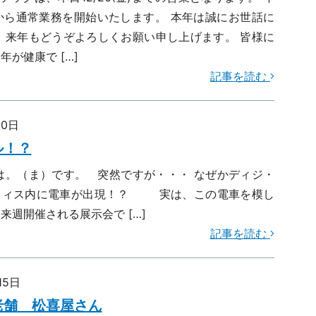
月)から通常業務を開始いたします。 本年は誠にお世話に
 来年もどうぞよろしくお願い申し上げます。 皆様に
年が健康で […]
記事を読む
20日
ル！？
。（ま）です。 突然ですが・・・ なぜかディジ・
フィス内に電車が出現！？ 実は、この電車を模し
来週開催される展示会で […]
記事を読む
15日
老舗 松喜屋さん