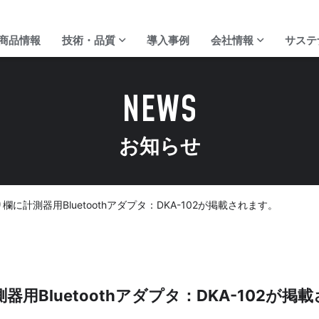
商品情報
技術・品質
導入事例
会社情報
サステ
NEWS
お知らせ
ディジ・テックの強み
代表ご挨拶
校正サービス
会社概要
に計測器用Bluetoothアダプタ：DKA-102が掲載されます。
Bluetoothアダプタ：DKA-102が掲