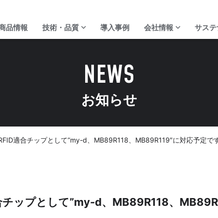
商品情報
技術・品質
導入事例
会社情報
サステ
NEWS
お知らせ
ディジ・テックの強み
代表ご挨拶
校正サービス
会社概要
0のRFID適合チップとして”my-d、MB89R118、MB89R119″に対応予定で
D適合チップとして”my-d、MB89R118、MB8