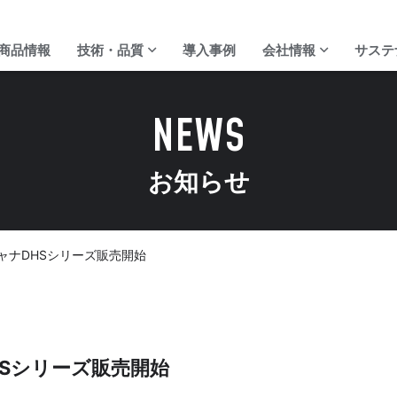
商品情報
技術・品質
導入事例
会社情報
サステ
NEWS
お知らせ
ディジ・テックの強み
代表ご挨拶
校正サービス
会社概要
スキャナDHSシリーズ販売開始
DHSシリーズ販売開始